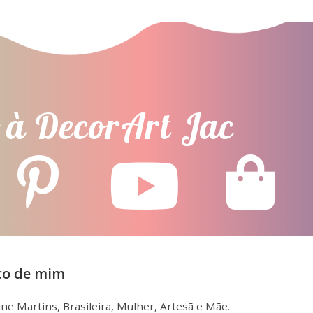
Artesanato
Trabalhe
Velas Atesana
Artesanato
Trabalhe a partir de casa
23 de março de 2026
Amigurumi
29 de março de 2021
umolhardiferentejac
 à DecorArt Jac
o de mim
ine Martins, Brasileira, Mulher, Artesã e Mãe.