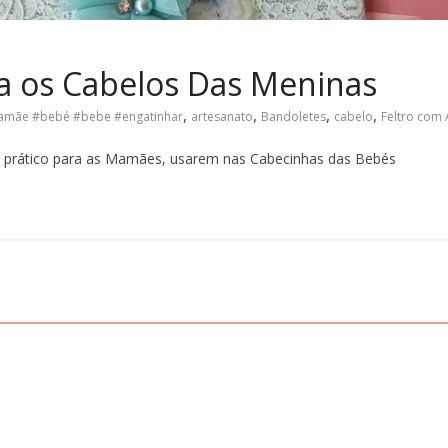
ra os Cabelos Das Meninas
,
,
,
,
mãe #bebé #bebe #engatinhar
artesanato
Bandoletes
cabelo
Feltro com
os prático para as Mamães, usarem nas Cabecinhas das Bebés