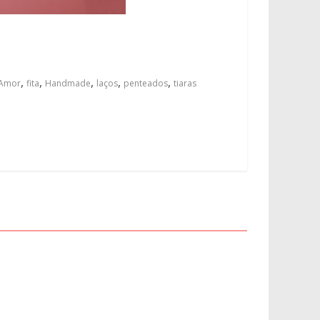
,
,
,
,
,
 Amor
fita
Handmade
laços
penteados
tiaras